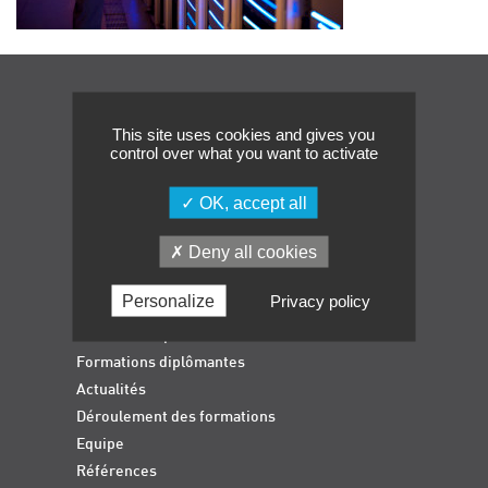
Événements
Symposium on Chain Transfer Catalysis for
sustainability – September 15 and 16, 2026
Navigation
FRENCH-CHINESE CONFERENCE ON GREEN
CHEMISTRY
This site uses cookies and gives you
control over what you want to activate
Contacts
OK, accept all
Deny all cookies
Personalize
Privacy policy
Accueil
Formations qualifiantes
Formations diplômantes
Actualités
Déroulement des formations
Equipe
Références