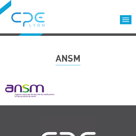
Cookies management panel
Accueil
Formations qualifiantes
ANSM
Formations diplômantes
Infos pratiques
Déroulement des formations
Equipe
Nous choisir
Nos locaux
LOCATION DE SALLES DE FORMATION
Navigation
Accès
Nos clients