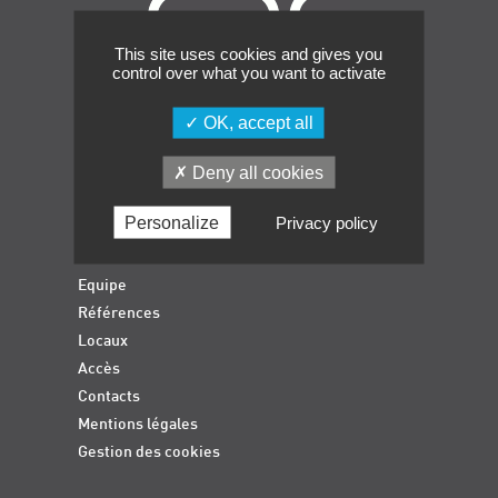
Événements
This site uses cookies and gives you
Symposium on Chain Transfer Catalysis for
control over what you want to activate
sustainability – September 15 and 16, 2026
FRENCH-CHINESE CONFERENCE ON GREEN
OK, accept all
CHEMISTRY
Accueil
Contacts
Deny all cookies
Formations qualifiantes
Formations diplômantes
Personalize
Privacy policy
Actualités
Déroulement des formations
Equipe
Références
Locaux
Accès
Contacts
Mentions légales
Gestion des cookies