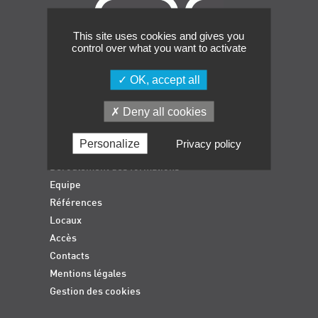
Événements
This site uses cookies and gives you
Symposium on Chain Transfer Catalysis for
control over what you want to activate
sustainability – September 15 and 16, 2026
FRENCH-CHINESE CONFERENCE ON GREEN
OK, accept all
CHEMISTRY
Accueil
Contacts
Deny all cookies
Formations qualifiantes
Formations diplômantes
Personalize
Privacy policy
Actualités
Déroulement des formations
Equipe
Références
Locaux
Accès
Contacts
Mentions légales
Gestion des cookies