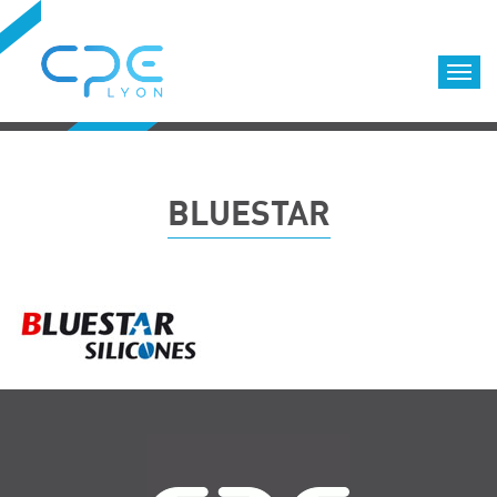
Cookies management panel
Accueil
Formations qualifiantes
BLUESTAR
Formations diplômantes
Infos pratiques
Déroulement des formations
Equipe
Nous choisir
Nos locaux
LOCATION DE SALLES DE FORMATION
Navigation
Accès
Nos clients