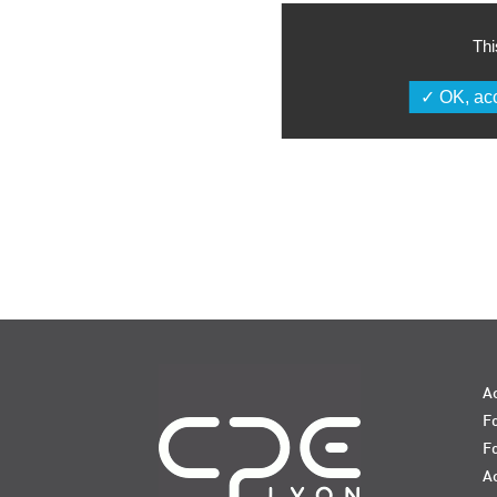
Thi
OK, acc
Navigation
Ac
Fo
F
Ac