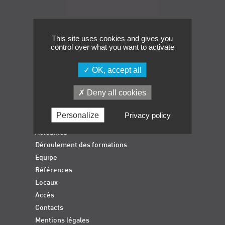
Navigation
Événements
Symposium on Chain Transfer Catalysis for
sustainability – September 15 and 16, 2026
This site uses cookies and gives you
control over what you want to activate
FRENCH-CHINESE CONFERENCE ON GREEN
CHEMISTRY
OK, accept all
Contacts
Deny all cookies
Accueil
Formations qualifiantes
Personalize
Privacy policy
Formations diplômantes
Actualités
Déroulement des formations
Equipe
Références
Locaux
Accès
Contacts
Mentions légales