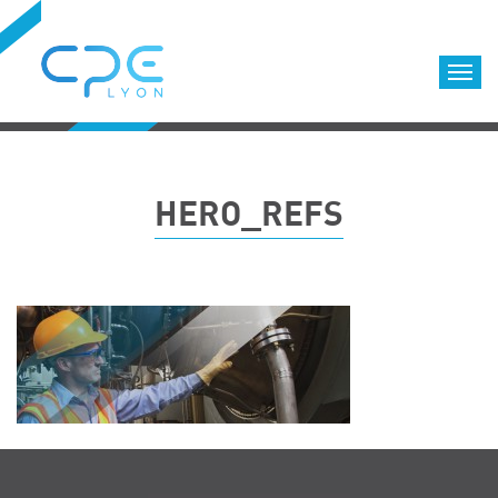
Cookies management panel
Accueil
Formations qualifiantes
HERO_REFS
Formations diplômantes
Infos pratiques
Déroulement des formations
Equipe
Nous choisir
Nos locaux
LOCATION DE SALLES DE FORMATION
Accès
Nos clients