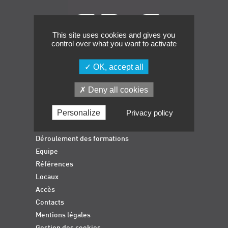
Événements
Symposium on Chain Transfer Catalysis for
This site uses cookies and gives you
sustainability – September 15 and 16, 2026
control over what you want to activate
FRENCH-CHINESE CONFERENCE ON GREEN
CHEMISTRY
OK, accept all
Contacts
Accueil
Deny all cookies
Formations qualifiantes
Personalize
Privacy policy
Formations diplômantes
Actualités
Déroulement des formations
Equipe
Références
Locaux
Accès
Contacts
Mentions légales
Gestion des cookies