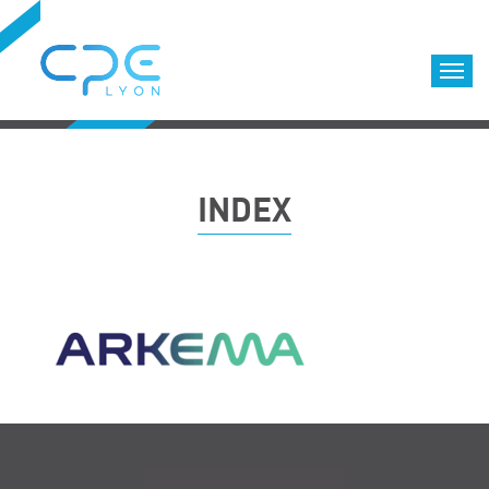
Cookies management panel
Accueil
Formations qualifiantes
INDEX
Formations diplômantes
Infos pratiques
Déroulement des formations
Equipe
Nous choisir
Nos locaux
LOCATION DE SALLES DE FORMATION
Accès
Navigation
Nos clients