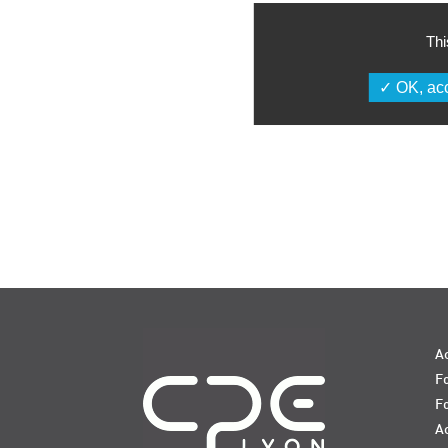
Thi
OK, acc
Navigation
Ac
Fo
F
Ac