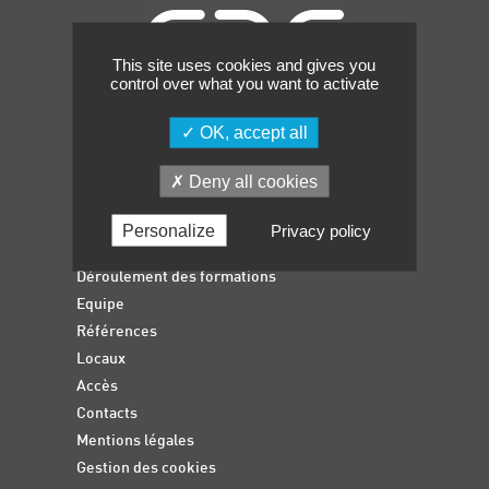
Événements
Symposium on Chain Transfer Catalysis for
This site uses cookies and gives you
sustainability – September 15 and 16, 2026
control over what you want to activate
FRENCH-CHINESE CONFERENCE ON GREEN
CHEMISTRY
OK, accept all
Contacts
Accueil
Deny all cookies
Formations qualifiantes
Formations diplômantes
Personalize
Privacy policy
Actualités
Déroulement des formations
Equipe
Références
Locaux
Accès
Contacts
Mentions légales
Gestion des cookies