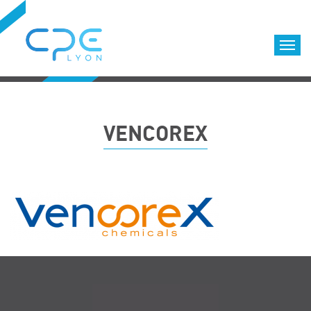
Cookies management panel
Accueil
Formations qualifiantes
VENCOREX
Formations diplômantes
Infos pratiques
Déroulement des formations
Equipe
Nous choisir
Nos locaux
LOCATION DE SALLES DE FORMATION
Accès
Navigation
Nos clients