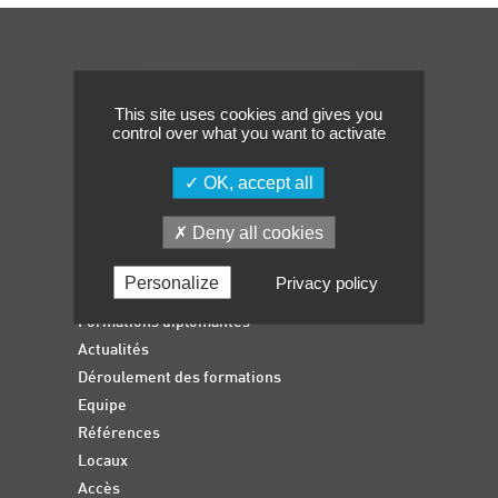
Événements
Navigation
Symposium on Chain Transfer Catalysis for
sustainability – September 15 and 16, 2026
This site uses cookies and gives you
FRENCH-CHINESE CONFERENCE ON GREEN
control over what you want to activate
CHEMISTRY
Contacts
OK, accept all
Deny all cookies
Accueil
Personalize
Privacy policy
Formations qualifiantes
Formations diplômantes
Actualités
Déroulement des formations
Equipe
Références
Locaux
Accès