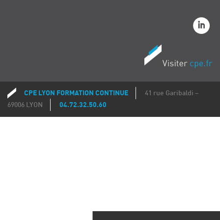
CPE LYON FORMATION CONTINUE
41 rue Garibaldi –
Coordonnées
69006 LYON
04.72.32.50.60