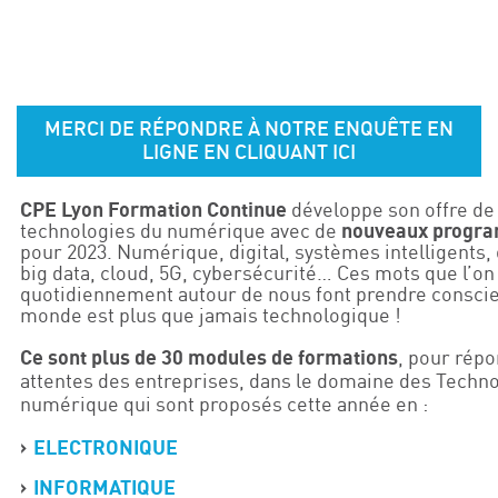
Événements
Symposium on Chain Transfer Catalysis for
sustainability – September 15 and 16, 2026
FRENCH-CHINESE CONFERENCE ON GREEN
MERCI DE RÉPONDRE À NOTRE ENQUÊTE EN
CHEMISTRY
LIGNE EN CLIQUANT ICI
Contacts
CPE Lyon Formation Continue
développe son offre de
technologies du numérique avec de
nouveaux progr
pour 2023. Numérique, digital, systèmes intelligents,
big data, cloud, 5G, cybersécurité… Ces mots que l’o
quotidiennement autour de nous font prendre consci
monde est plus que jamais technologique !
Ce sont plus de 30 modules de formations
, pour rép
attentes des entreprises, dans le domaine des Techn
numérique qui sont proposés cette année en :
ELECTRONIQUE
INFORMATIQUE