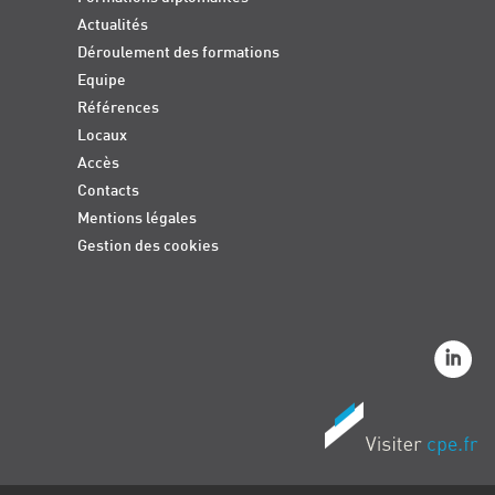
De la formation à l’expertise
Actualités
Déroulement des formations
Equipe
Références
Locaux
Accès
Contacts
Mentions légales
Gestion des cookies
Formateur
QU’EST-CE QUI VOUS SATISFAIT LE PLUS
DANS CETTE COLLABORATION ?
Une équipe CPE-Formateurs