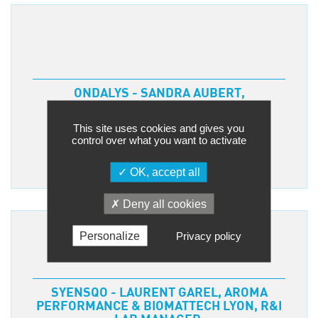
COMME ORGANISME DE FORMATION ?
ONDALYS - SANDRA AUBERT,
RESPONSABLE FORMATION
This site uses cookies and gives you
control over what you want to activate
OK, accept all
Deny all cookies
Des formations qui évoluent …
Personalize
Privacy policy
SYENSQO - LAURENT GAREL, AROMA
PERFORMANCE & BIOMATTECH LYON, R&I