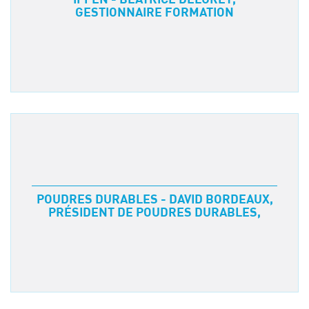
GESTIONNAIRE FORMATION
Événements
Symposium on Chain Transfer Catalysis for
sustainability – September 15 and 16, 2026
FRENCH-CHINESE CONFERENCE ON GREEN
CHEMISTRY
Contacts
POUDRES DURABLES - DAVID BORDEAUX,
PRÉSIDENT DE POUDRES DURABLES,
BÉATRICE DELURET, G
ESTIONNAIRE
FORMATION
POURQUOI CHOISISSEZ-VOUS CPE LYON