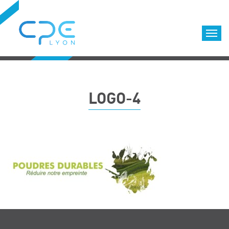
Cookies management panel
Accueil
Formations qualifiantes
LOGO-4
Formations diplômantes
Infos pratiques
Déroulement des formations
Equipe
Nous choisir
Nos locaux
LOCATION DE SALLES DE FORMATION
Accès
Nos clients