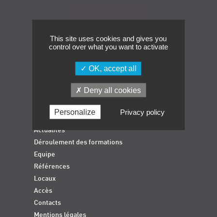
Navigation
Événements
Symposium on Chain Transfer Catalysis for
sustainability – September 15 and 16, 2026
This site uses cookies and gives you
control over what you want to activate
FRENCH-CHINESE CONFERENCE ON GREEN
CHEMISTRY
OK, accept all
Contacts
Deny all cookies
Accueil
Formations qualifiantes
Personalize
Privacy policy
Formations diplômantes
Actualités
Déroulement des formations
Equipe
Références
Locaux
Accès
Contacts
Mentions légales