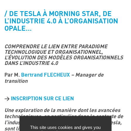
Événements
DE TESLA À MORNING STAR, DE
Symposium on Chain Transfer Catalysis for
L’INDUSTRIE 4.0 À L’ORGANISATION
sustainability – September 15 and 16, 2026
OPALE…
FRENCH-CHINESE CONFERENCE ON GREEN
CHEMISTRY
Contacts
COMPRENDRE LE LIEN ENTRE PARADIGME
TECHNOLOGIQUE ET ORGANISATIONNEL,
L’ÉVOLUTION DES MODÈLES ORGANISATIONNELS
DANS L’INDUSTRIE 4.0
Par M.
Bertrand FLECHEUX
– Manager de
transition
>
INSCRIPTION SUR CE LIEN
Une exploration de la manière dont les avancées
technologiques, en particulier dans le contexte de
l’industrie 4.0 et des entreprises telles que Tesla,
This site uses cookies and gives you
sont liées à l’évolution des modèles