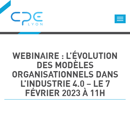
Cookies management panel
Accueil
Formations qualifiantes
WEBINAIRE : L’ÉVOLUTION
Formations diplômantes
DES MODÈLES
Infos pratiques
ORGANISATIONNELS DANS
Déroulement des formations
L’INDUSTRIE 4.0 – LE 7
Equipe
FÉVRIER 2023 À 11H
Nous choisir
Nos locaux
LOCATION DE SALLES DE FORMATION
Accès
Nos clients