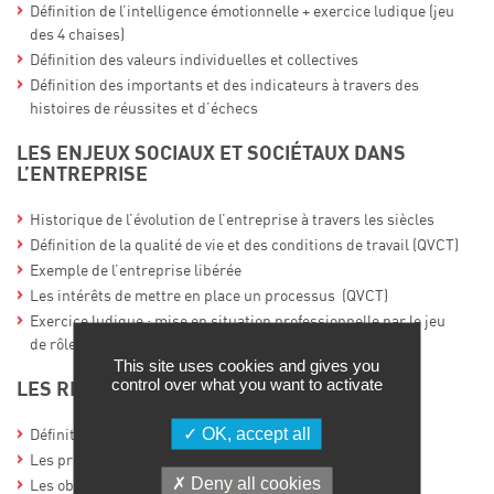
Définition de l’intelligence émotionnelle + exercice ludique (jeu
des 4 chaises)
Définition des valeurs individuelles et collectives
Définition des importants et des indicateurs à travers des
histoires de réussites et d’échecs
LES ENJEUX SOCIAUX ET SOCIÉTAUX DANS
L’ENTREPRISE
Historique de l’évolution de l’entreprise à travers les siècles
Définition de la qualité de vie et des conditions de travail (QVCT)
Exemple de l’entreprise libérée
Les intérêts de mettre en place un processus (QVCT)
Exercice ludique : mise en situation professionnelle par le jeu
de rôle
This site uses cookies and gives you
control over what you want to activate
LES RELATIONS INTERPERSONNELLES
OK, accept all
Définition de la considération et de la valorisation
Les principes de la conduite du changement
Deny all cookies
Les objectifs SMART