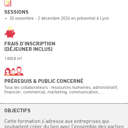
Événements
SESSIONS
Symposium on Chain Transfer Catalysis for
30 novembre - 2 décembre 2026 en présentiel à Lyon
sustainability – September 15 and 16, 2026
FRENCH-CHINESE CONFERENCE ON GREEN
CHEMISTRY
Contacts
FRAIS D’INSCRIPTION
(DÉJEUNER INCLUS)
1 850 € HT
PRÉREQUIS & PUBLIC CONCERNÉ
Tous les collaborateurs : ressources humaines, administratif,
financier, commercial, marketing, communication, …
OBJECTIFS
Cette formation s’adresse aux entreprises qui
souhaitent créer du lien avec l’ensemble des parties