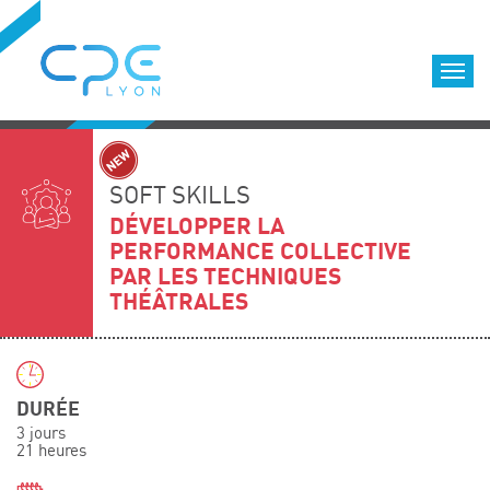
Cookies management panel
Accueil
Formations qualifiantes
SOFT SKILLS
Formations diplômantes
DÉVELOPPER LA
PERFORMANCE COLLECTIVE
Infos pratiques
PAR LES TECHNIQUES
Déroulement des formations
THÉÂTRALES
Equipe
Nous choisir
Nos locaux
DURÉE
LOCATION DE SALLES DE FORMATION
3 jours
21 heures
Accès
Nos clients