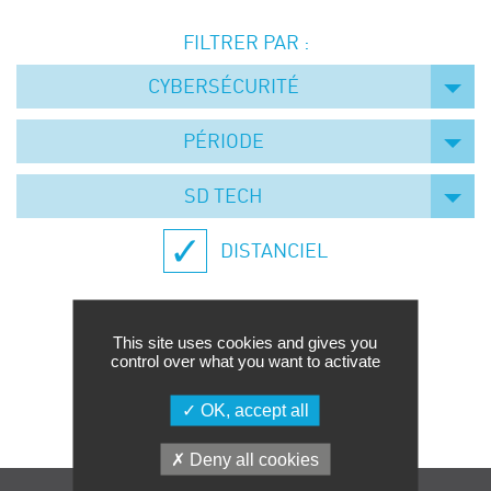
Événements
FILTRER PAR :
Symposium on Chain Transfer Catalysis for
sustainability – September 15 and 16, 2026
CYBERSÉCURITÉ
FRENCH-CHINESE CONFERENCE ON GREEN
CHEMISTRY
PÉRIODE
Contacts
SD TECH
DISTANCIEL
This site uses cookies and gives you
control over what you want to activate
Aucune formation trouvée.
OK, accept all
Deny all cookies