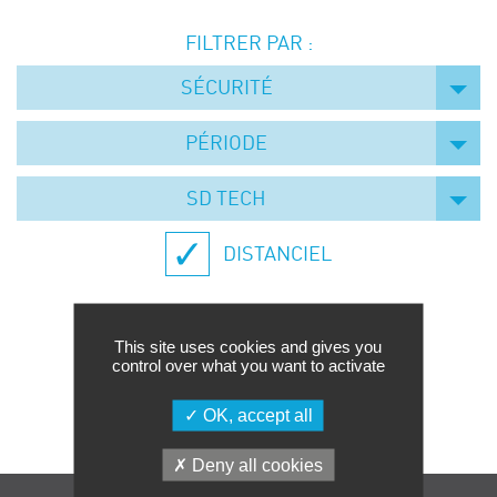
Événements
FILTRER PAR :
Symposium on Chain Transfer Catalysis for
sustainability – September 15 and 16, 2026
SÉCURITÉ
FRENCH-CHINESE CONFERENCE ON GREEN
CHEMISTRY
PÉRIODE
Contacts
SD TECH
DISTANCIEL
This site uses cookies and gives you
control over what you want to activate
Aucune formation trouvée.
OK, accept all
Deny all cookies