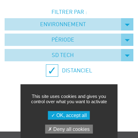
Événements
FILTRER PAR :
Symposium on Chain Transfer Catalysis for
sustainability – September 15 and 16, 2026
ENVIRONNEMENT
FRENCH-CHINESE CONFERENCE ON GREEN
CHEMISTRY
PÉRIODE
Contacts
SD TECH
DISTANCIEL
This site uses cookies and gives you
control over what you want to activate
Aucune formation trouvée.
OK, accept all
Deny all cookies