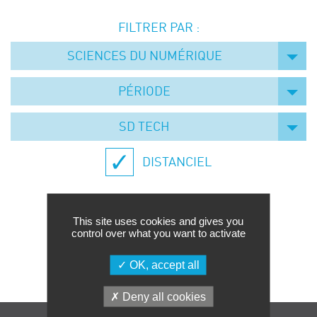
Événements
FILTRER PAR :
Symposium on Chain Transfer Catalysis for
sustainability – September 15 and 16, 2026
SCIENCES DU NUMÉRIQUE
FRENCH-CHINESE CONFERENCE ON GREEN
CHEMISTRY
PÉRIODE
Contacts
SD TECH
DISTANCIEL
This site uses cookies and gives you
control over what you want to activate
Aucune formation trouvée.
OK, accept all
Deny all cookies