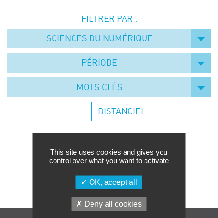
Événements
FILTRER PAR :
Symposium on Chain Transfer Catalysis for
sustainability – September 15 and 16, 2026
SCIENCES DU NUMÉRIQUE
FRENCH-CHINESE CONFERENCE ON GREEN
CHEMISTRY
PÉRIODE
Contacts
MOTS CLÉS
DISTANCIEL
This site uses cookies and gives you
control over what you want to activate
Aucune formation trouvée.
OK, accept all
Deny all cookies