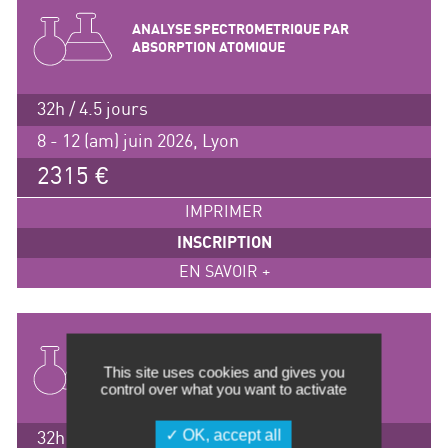
ANALYSE SPECTROMETRIQUE PAR
ABSORPTION ATOMIQUE
32h / 4.5 jours
8 - 12 (am) juin 2026, Lyon
2315 €
IMPRIMER
INSCRIPTION
EN SAVOIR +
SPECTROMETRIE D’EMISSION AVEC
This site uses cookies and gives you
TORCHE A PLASMA – INITIATION
control over what you want to activate
OK, accept all
32h / 4.5 jours