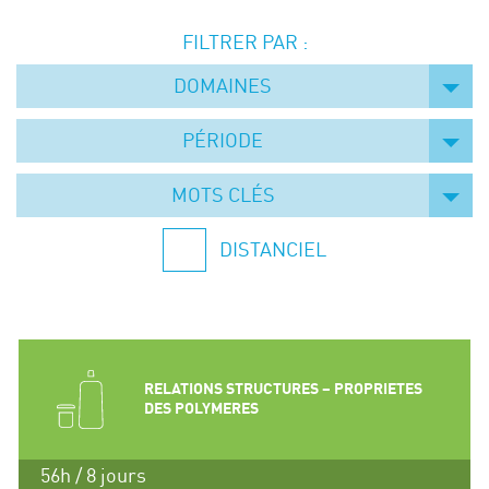
Événements
FILTRER PAR :
Symposium on Chain Transfer Catalysis for
sustainability – September 15 and 16, 2026
DOMAINES
FRENCH-CHINESE CONFERENCE ON GREEN
CHEMISTRY
PÉRIODE
Contacts
MOTS CLÉS
DISTANCIEL
RELATIONS STRUCTURES – PROPRIETES
DES POLYMERES
56h / 8 jours