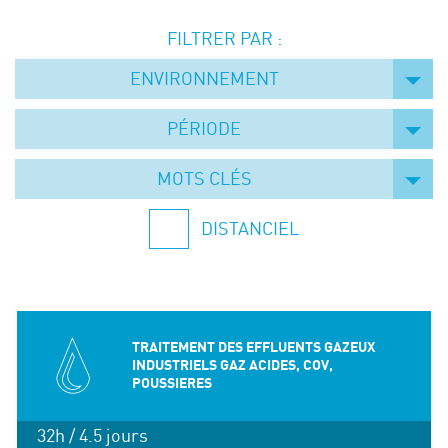
Événements
FILTRER PAR :
Symposium on Chain Transfer Catalysis for
sustainability – September 15 and 16, 2026
ENVIRONNEMENT
FRENCH-CHINESE CONFERENCE ON GREEN
CHEMISTRY
PÉRIODE
Contacts
MOTS CLÉS
DISTANCIEL
TRAITEMENT DES EFFLUENTS GAZEUX
INDUSTRIELS GAZ ACIDES, COV,
POUSSIERES
32h / 4.5 jours