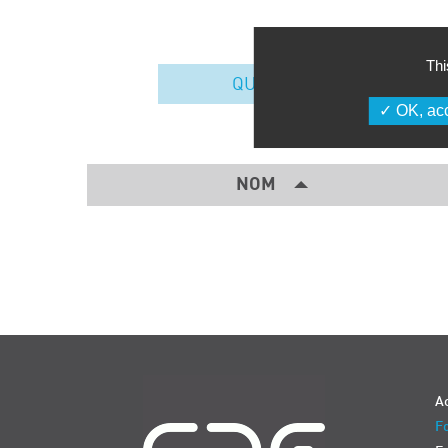
Thi
QUALITÉ
OK, acc
NOM
Navigation
Ac
Fo