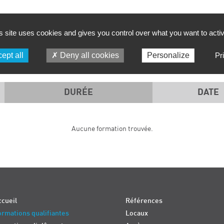
FILTRER PAR :
s site uses cookies and gives you control over what you want to acti
PÉRIODE
SD TECH
ept all
Deny all cookies
Personalize
Pr
DURÉE
DATE
Aucune formation trouvée.
cueil
Références
rmations qualifiantes
Locaux