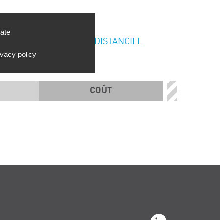
vate
DISTANCIEL
ivacy policy
COÛT