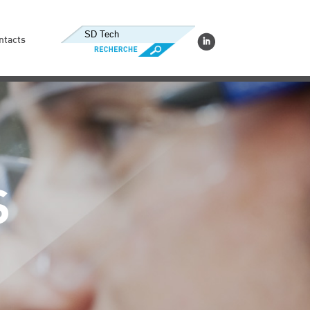
ntacts
S