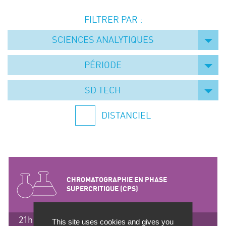
Événements
FILTRER PAR :
Symposium on Chain Transfer Catalysis for
sustainability – September 15 and 16, 2026
SCIENCES ANALYTIQUES
FRENCH-CHINESE CONFERENCE ON GREEN
CHEMISTRY
PÉRIODE
Contacts
SD TECH
DISTANCIEL
CHROMATOGRAPHIE EN PHASE
SUPERCRITIQUE (CPS)
21h / 3 jours
This site uses cookies and gives you