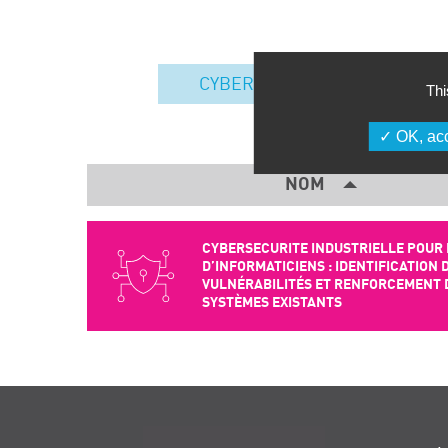
CYBERSÉCURITÉ
Thi
OK, acc
NOM
CYBERSECURITE INDUSTRIELLE POUR 
D’INFORMATICIENS : IDENTIFICATION 
VULNÉRABILITÉS ET RENFORCEMENT 
SYSTÈMES EXISTANTS
Navigation