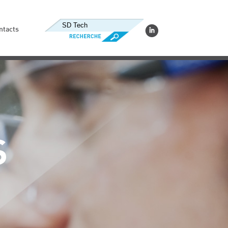
ntacts
S