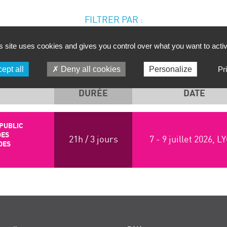
FILTRER PAR :
PÉRIODE
SD TECH
s site uses cookies and gives you control over what you want to acti
ept all
Deny all cookies
Personalize
Pr
DURÉE
DATE
PUBLIC
DES
21h / 3 jours
7 - 9 juillet 2026, 
DES