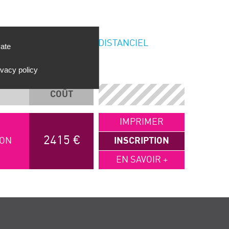
DISTANCIEL
vate
ivacy policy
COÛT
IMPRIMER
2415 €
LYON
INSCRIPTION
EN SAVOIR +