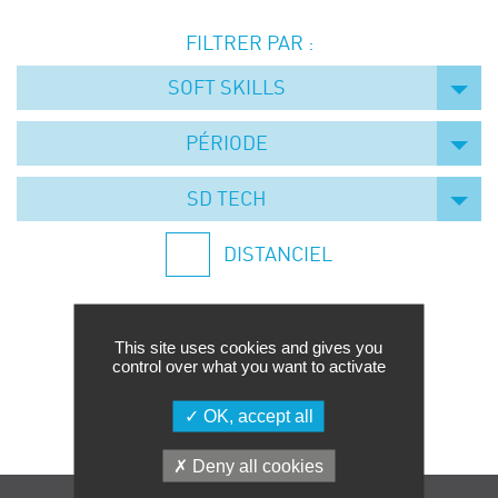
Événements
FILTRER PAR :
Symposium on Chain Transfer Catalysis for
sustainability – September 15 and 16, 2026
SOFT SKILLS
FRENCH-CHINESE CONFERENCE ON GREEN
CHEMISTRY
PÉRIODE
Contacts
SD TECH
DISTANCIEL
This site uses cookies and gives you
control over what you want to activate
Aucune formation trouvée.
OK, accept all
Deny all cookies