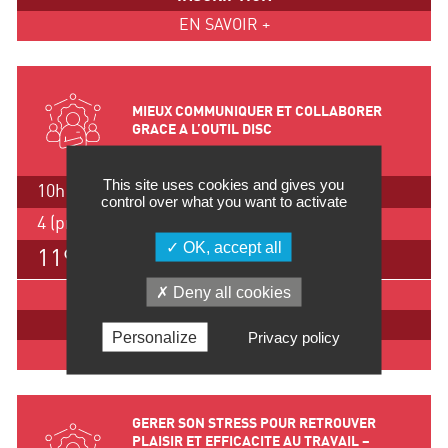
EN SAVOIR +
MIEUX COMMUNIQUER ET COLLABORER
GRACE A L’OUTIL DISC
This site uses cookies and gives you
10h / 1.5 jours
control over what you want to activate
4 (pm) et 5 mai 2026, Lyon
OK, accept all
1195 €
Deny all cookies
IMPRIMER
INSCRIPTION
Personalize
Privacy policy
EN SAVOIR +
GERER SON STRESS POUR RETROUVER
PLAISIR ET EFFICACITE AU TRAVAIL –