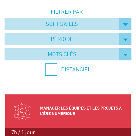
Événements
FILTRER PAR :
Symposium on Chain Transfer Catalysis for
sustainability – September 15 and 16, 2026
SOFT SKILLS
FRENCH-CHINESE CONFERENCE ON GREEN
CHEMISTRY
PÉRIODE
Contacts
MOTS CLÉS
DISTANCIEL
MANAGER LES ÉQUIPES ET LES PROJETS A
L’ÈRE NUMÉRIQUE
7h / 1 jour