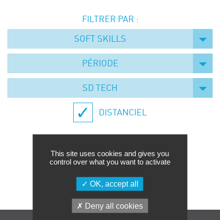
Événements
FILTRER PAR :
Symposium on Chain Transfer Catalysis for
sustainability – September 15 and 16, 2026
SOFT SKILLS
FRENCH-CHINESE CONFERENCE ON GREEN
CHEMISTRY
PÉRIODE
Contacts
SD TECH
DISTANCIEL
This site uses cookies and gives you
control over what you want to activate
Aucune formation trouvée.
OK, accept all
Deny all cookies