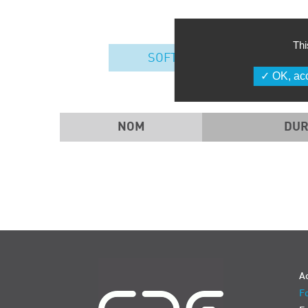
Thi
SOFT SKILLS
OK, acc
NOM
DUR
Navigation
Ac
Fo