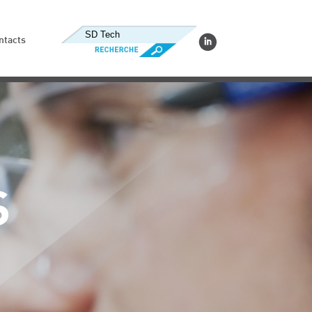
ntacts
S