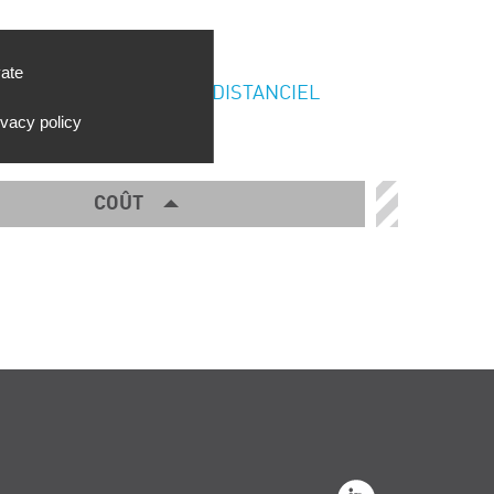
vate
DISTANCIEL
ivacy policy
COÛT