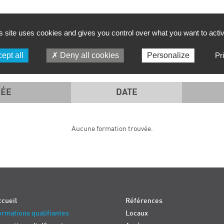
FILTRER PAR :
s site uses cookies and gives you control over what you want to acti
PÉRIODE
SD TECH
ept all
Deny all cookies
Personalize
Pr
ÉE
DATE
Aucune formation trouvée.
cueil
Références
rmations qualifiantes
Locaux