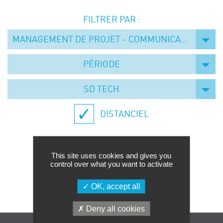
Événements
FILTRER PAR :
Symposium on Chain Transfer Catalysis for
sustainability – September 15 and 16, 2026
MANAGEMENT DE PROJET - COMMUNICATION
FRENCH-CHINESE CONFERENCE ON GREEN
CHEMISTRY
PÉRIODE
Contacts
SD TECH
DISTANCIEL
This site uses cookies and gives you
control over what you want to activate
Aucune formation trouvée.
OK, accept all
Deny all cookies