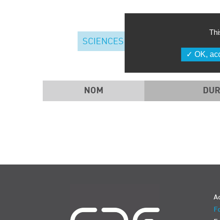
Thi
SCIENCES ANALYTIQUES
OK, acc
NOM
DUR
Navigation
Ac
Fo