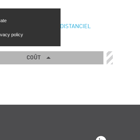
vate
DISTANCIEL
ivacy policy
COÛT