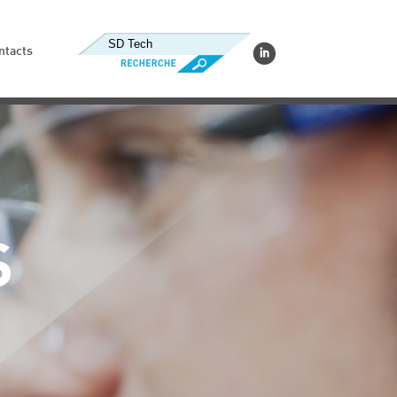
ntacts
S