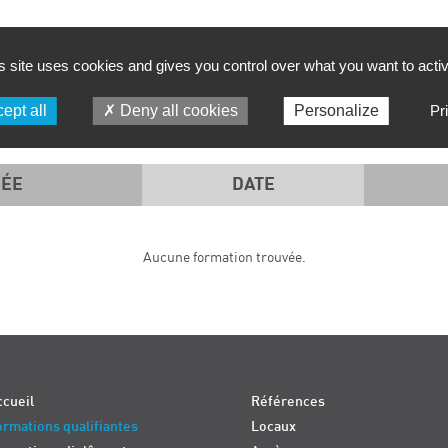
FILTRER PAR :
s site uses cookies and gives you control over what you want to acti
PÉRIODE
SD TECH
ept all
Deny all cookies
Personalize
Pr
ÉE
DATE
Aucune formation trouvée.
cueil
Références
rmations qualifiantes
Locaux