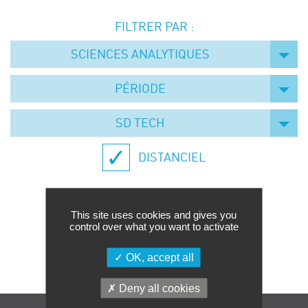
Événements
FILTRER PAR :
Symposium on Chain Transfer Catalysis for
sustainability – September 15 and 16, 2026
SCIENCES ANALYTIQUES
FRENCH-CHINESE CONFERENCE ON GREEN
CHEMISTRY
PÉRIODE
Contacts
SD TECH
DISTANCIEL
This site uses cookies and gives you
control over what you want to activate
Aucune formation trouvée.
OK, accept all
Deny all cookies