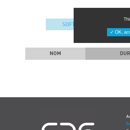
Thi
SOFT SKILLS
OK, acc
NOM
DUR
Navigation
Ac
Fo