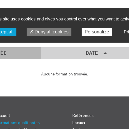
FILTRER PAR :
s site uses cookies and gives you control over what you want to acti
PÉRIODE
SD TECH
ept all
Deny all cookies
Personalize
Pr
ÉE
DATE
Aucune formation trouvée.
cueil
Références
rmations qualifiantes
Locaux