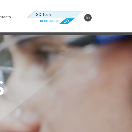
ntacts
S