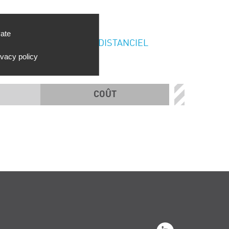
vate
DISTANCIEL
ivacy policy
COÛT