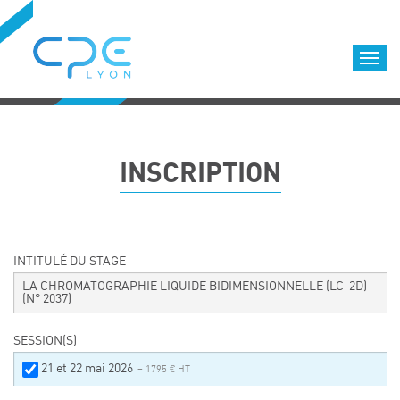
Cookies management panel
Accueil
Formations qualifiantes
INSCRIPTION
Formations diplômantes
Infos pratiques
Déroulement des formations
Equipe
INTITULÉ DU STAGE
Nous choisir
LA CHROMATOGRAPHIE LIQUIDE BIDIMENSIONNELLE (LC-2D)
(N° 2037)
Nos locaux
LOCATION DE SALLES DE FORMATION
SESSION(S)
Accès
21 et 22 mai 2026
– 1795 € HT
Nos clients