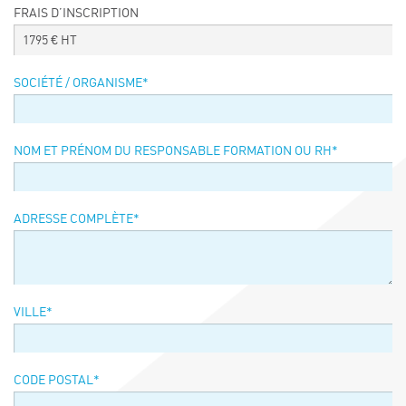
FRAIS D’INSCRIPTION
Événements
1795
€ HT
Symposium on Chain Transfer Catalysis for
sustainability – September 15 and 16, 2026
SOCIÉTÉ / ORGANISME
*
FRENCH-CHINESE CONFERENCE ON GREEN
CHEMISTRY
Contacts
NOM ET PRÉNOM DU RESPONSABLE FORMATION OU RH
*
ADRESSE COMPLÈTE
*
VILLE
*
CODE POSTAL
*