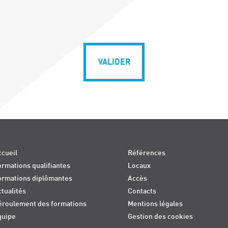
VALIDER
cueil
Références
rmations qualifiantes
Locaux
ormations diplômantes
Accès
tualités
Contacts
éroulement des formations
Mentions légales
quipe
Gestion des cookies