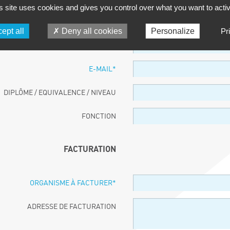
s site uses cookies and gives you control over what you want to acti
PARTICIPANT
ept all
Deny all cookies
Personalize
Pr
NOM ET PRÉNOM
*
E-MAIL
*
DIPLÔME / EQUIVALENCE / NIVEAU
FONCTION
FACTURATION
ORGANISME À FACTURER
*
ADRESSE DE FACTURATION