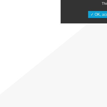
Thi
OK, acc