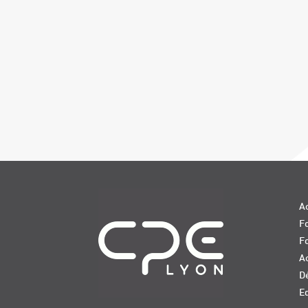
Navigation
Ac
Fo
F
Ac
D
E