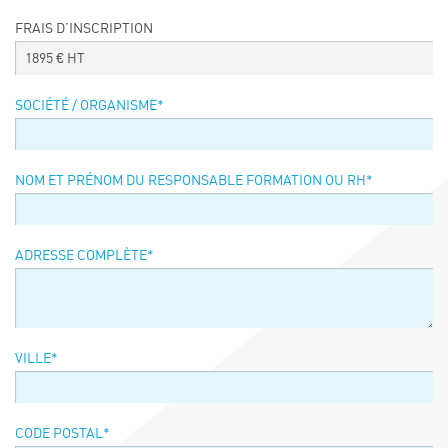
Événements
FRAIS D’INSCRIPTION
Symposium on Chain Transfer Catalysis for
1895
€ HT
sustainability – September 15 and 16, 2026
FRENCH-CHINESE CONFERENCE ON GREEN
SOCIÉTÉ / ORGANISME
*
CHEMISTRY
Contacts
NOM ET PRÉNOM DU RESPONSABLE FORMATION OU RH
*
ADRESSE COMPLÈTE
*
VILLE
*
CODE POSTAL
*