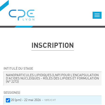
Cookies management panel
Accueil
Formations qualifiantes
INSCRIPTION
Formations diplômantes
Infos pratiques
Déroulement des formations
Equipe
INTITULÉ DU STAGE
Nous choisir
NANOPARTICULES LIPIDIQUES (LNP) POUR L’ENCAPSULATION
D’ACIDES NUCLEIQUES - RÔLES DES LIPIDES ET FORMULATION
(N° 2272)
Nos locaux
LOCATION DE SALLES DE FORMATION
SESSION(S)
Accès
20 (pm) - 22 mai 2026
– 1895 € HT
Nos clients