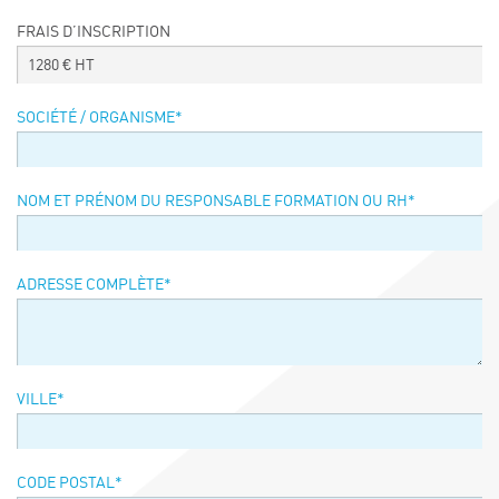
Événements
FRAIS D’INSCRIPTION
Symposium on Chain Transfer Catalysis for
1280
€ HT
sustainability – September 15 and 16, 2026
FRENCH-CHINESE CONFERENCE ON GREEN
SOCIÉTÉ / ORGANISME
*
CHEMISTRY
Contacts
NOM ET PRÉNOM DU RESPONSABLE FORMATION OU RH
*
ADRESSE COMPLÈTE
*
VILLE
*
CODE POSTAL
*