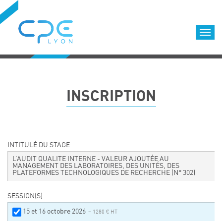
Cookies management panel
Accueil
Formations qualifiantes
INSCRIPTION
Formations diplômantes
Infos pratiques
Déroulement des formations
Equipe
INTITULÉ DU STAGE
Nous choisir
L’AUDIT QUALITE INTERNE - VALEUR AJOUTÉE AU
MANAGEMENT DES LABORATOIRES, DES UNITÉS, DES
PLATEFORMES TECHNOLOGIQUES DE RECHERCHE
(N° 302)
Nos locaux
LOCATION DE SALLES DE FORMATION
SESSION(S)
Accès
15 et 16 octobre 2026
– 1280 € HT
Nos clients