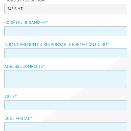
FRAIS D’INSCRIPTION
Événements
745
€ HT
Symposium on Chain Transfer Catalysis for
sustainability – September 15 and 16, 2026
SOCIÉTÉ / ORGANISME
*
FRENCH-CHINESE CONFERENCE ON GREEN
CHEMISTRY
Contacts
NOM ET PRÉNOM DU RESPONSABLE FORMATION OU RH
*
ADRESSE COMPLÈTE
*
VILLE
*
CODE POSTAL
*