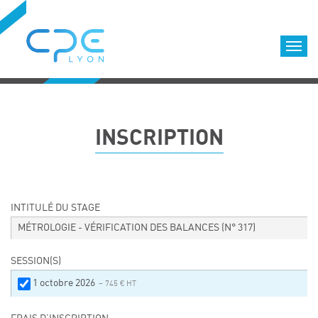
Cookies management panel
Accueil
Formations qualifiantes
INSCRIPTION
Formations diplômantes
Infos pratiques
Déroulement des formations
Equipe
INTITULÉ DU STAGE
Nous choisir
MÉTROLOGIE - VÉRIFICATION DES BALANCES
(N° 317)
Nos locaux
SESSION(S)
LOCATION DE SALLES DE FORMATION
1 octobre 2026
– 745 € HT
Accès
Nos clients