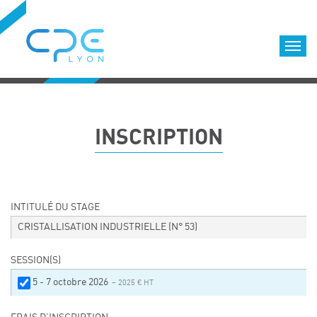
Cookies management panel
Accueil
Formations qualifiantes
INSCRIPTION
Formations diplômantes
Infos pratiques
Déroulement des formations
Equipe
INTITULÉ DU STAGE
Nous choisir
CRISTALLISATION INDUSTRIELLE
(N° 53)
Nos locaux
SESSION(S)
LOCATION DE SALLES DE FORMATION
5 - 7 octobre 2026
– 2025 € HT
Accès
Nos clients