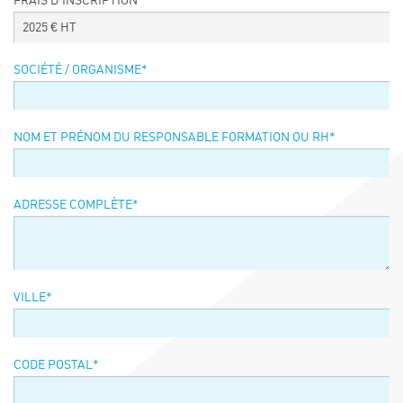
FRAIS D’INSCRIPTION
Événements
2025
€ HT
Symposium on Chain Transfer Catalysis for
sustainability – September 15 and 16, 2026
SOCIÉTÉ / ORGANISME
*
FRENCH-CHINESE CONFERENCE ON GREEN
CHEMISTRY
Contacts
NOM ET PRÉNOM DU RESPONSABLE FORMATION OU RH
*
ADRESSE COMPLÈTE
*
VILLE
*
CODE POSTAL
*