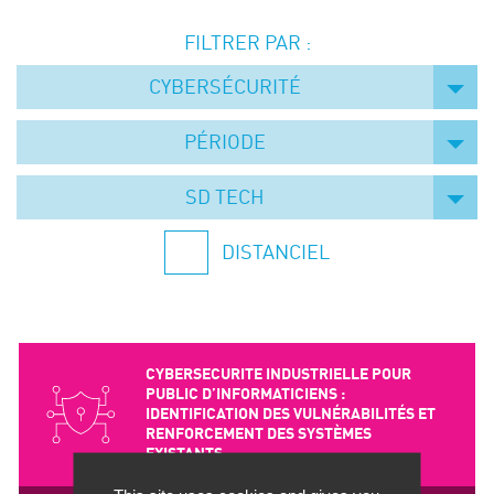
Événements
FILTRER PAR :
Symposium on Chain Transfer Catalysis for
sustainability – September 15 and 16, 2026
CYBERSÉCURITÉ
FRENCH-CHINESE CONFERENCE ON GREEN
CHEMISTRY
PÉRIODE
Contacts
SD TECH
DISTANCIEL
CYBERSECURITE INDUSTRIELLE POUR
PUBLIC D’INFORMATICIENS :
IDENTIFICATION DES VULNÉRABILITÉS ET
RENFORCEMENT DES SYSTÈMES
EXISTANTS