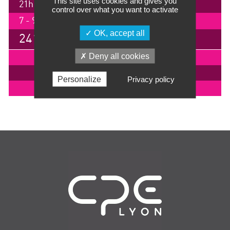
This site uses cookies and gives you
21h / 3 jours
control over what you want to activate
7 - 9 juillet 2026, LYON
OK, accept all
2415 €
Deny all cookies
IMPRIMER
INSCRIPTION
Personalize
Privacy policy
EN SAVOIR +
Navigation