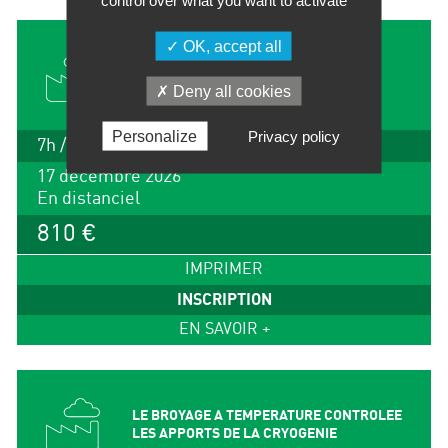
control over what you want to activate
OK, accept all
ON-LINE POWDER MEASUREMENT –
SESSION IN ENGLISH
Deny all cookies
Personalize
Privacy policy
7h / 1 jour
17 décembre 2026
En distanciel
810 €
IMPRIMER
INSCRIPTION
EN SAVOIR +
LE BROYAGE A TEMPERATURE CONTROLEE
LES APPORTS DE LA CRYOGENIE