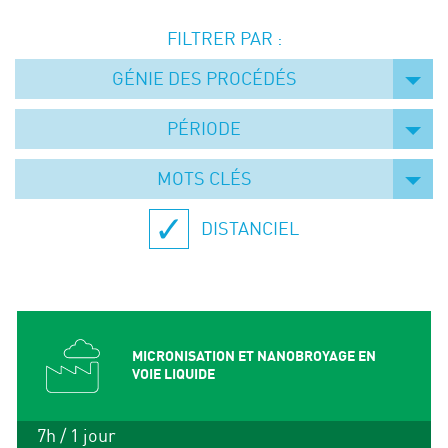
Événements
FILTRER PAR :
Symposium on Chain Transfer Catalysis for
sustainability – September 15 and 16, 2026
GÉNIE DES PROCÉDÉS
FRENCH-CHINESE CONFERENCE ON GREEN
CHEMISTRY
PÉRIODE
Contacts
MOTS CLÉS
DISTANCIEL
MICRONISATION ET NANOBROYAGE EN
VOIE LIQUIDE
7h / 1 jour