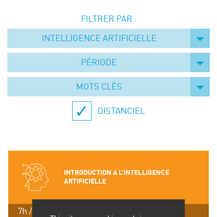
Événements
FILTRER PAR :
Symposium on Chain Transfer Catalysis for
sustainability – September 15 and 16, 2026
INTELLIGENCE ARTIFICIELLE
FRENCH-CHINESE CONFERENCE ON GREEN
CHEMISTRY
PÉRIODE
Contacts
MOTS CLÉS
DISTANCIEL
INTRODUCTION A L’INTELLIGENCE
ARTIFICIELLE
7h / 1 jour