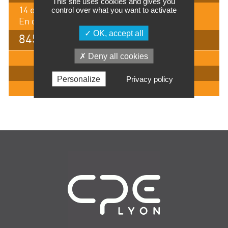
This site uses cookies and gives you
control over what you want to activate
14 octobre 2026
En distanciel
OK, accept all
845 €
Deny all cookies
IMPRIMER
INSCRIPTION
Personalize
Privacy policy
EN SAVOIR +
Navigation