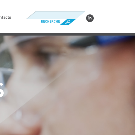
ntacts
S