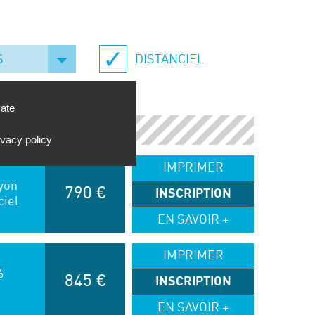
S
DISTANCIEL
vate
COÛT
ivacy policy
IMPRIMER
yon
790 €
INSCRIPTION
ciel
EN SAVOIR +
IMPRIMER
6
845 €
INSCRIPTION
EN SAVOIR +