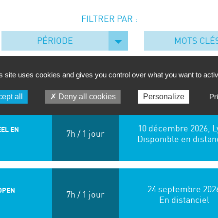
FILTRER PAR :
PÉRIODE
MOTS CLÉ
s site uses cookies and gives you control over what you want to acti
DURÉE
DATE
ept all
Deny all cookies
Personalize
Pr
10 décembre 2026, L
ÉEL EN
7h / 1 jour
Disponible en distan
24 septembre 202
’OPEN
7h / 1 jour
En distanciel