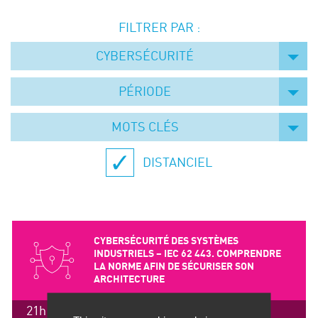
Événements
FILTRER PAR :
Symposium on Chain Transfer Catalysis for
sustainability – September 15 and 16, 2026
CYBERSÉCURITÉ
FRENCH-CHINESE CONFERENCE ON GREEN
CHEMISTRY
PÉRIODE
Contacts
MOTS CLÉS
DISTANCIEL
CYBERSÉCURITÉ DES SYSTÈMES
INDUSTRIELS – IEC 62 443. COMPRENDRE
LA NORME AFIN DE SÉCURISER SON
ARCHITECTURE
21h / 3 jours