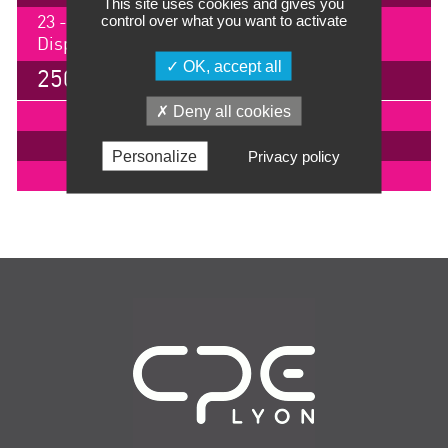
This site uses cookies and gives you
control over what you want to activate
23 - 25 juin 2026, Lyon
Disponible en distanciel
OK, accept all
2500 €
Deny all cookies
IMPRIMER
INSCRIPTION
Personalize
Privacy policy
EN SAVOIR +
Navigation