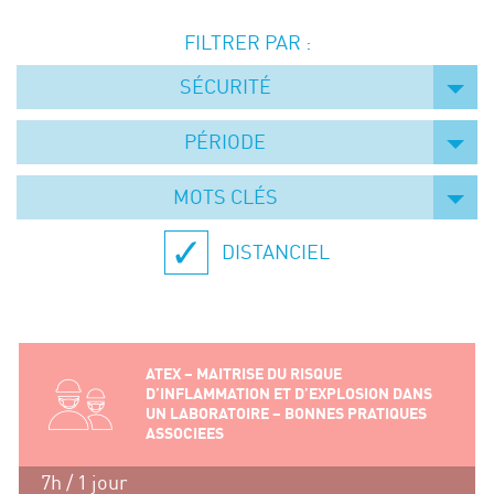
Événements
FILTRER PAR :
Symposium on Chain Transfer Catalysis for
sustainability – September 15 and 16, 2026
SÉCURITÉ
FRENCH-CHINESE CONFERENCE ON GREEN
CHEMISTRY
PÉRIODE
Contacts
MOTS CLÉS
DISTANCIEL
ATEX – MAITRISE DU RISQUE
D’INFLAMMATION ET D’EXPLOSION DANS
UN LABORATOIRE – BONNES PRATIQUES
ASSOCIEES
7h / 1 jour