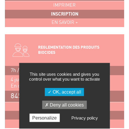
IMPRIMER
INSCRIPTION
EN SAVOIR +
REGLEMENTATION DES PRODUITS
BIOCIDES
7h / 1 jour
This site uses cookies and gives you
control over what you want to activate
4 juin 2026
En distanciel
OK, accept all
845 €
Deny all cookies
IMPRIMER
INSCRIPTION
Personalize
Privacy policy
EN SAVOIR +