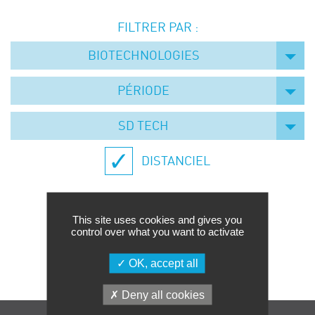
Événements
FILTRER PAR :
Symposium on Chain Transfer Catalysis for
sustainability – September 15 and 16, 2026
BIOTECHNOLOGIES
FRENCH-CHINESE CONFERENCE ON GREEN
CHEMISTRY
PÉRIODE
Contacts
SD TECH
DISTANCIEL
This site uses cookies and gives you
control over what you want to activate
Aucune formation trouvée.
OK, accept all
Deny all cookies