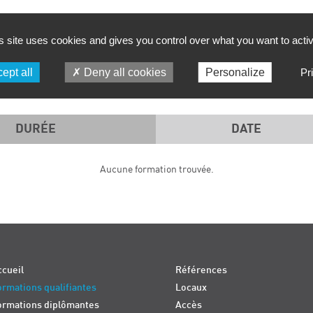
FILTRER PAR :
s site uses cookies and gives you control over what you want to acti
PÉRIODE
SD TECH
ept all
Deny all cookies
Personalize
Pr
DURÉE
DATE
Aucune formation trouvée.
cueil
Références
rmations qualifiantes
Locaux
ormations diplômantes
Accès