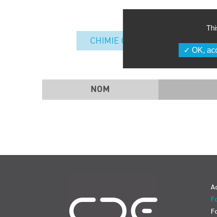
Thi
CHIMIE ORGANIQUE
OK, acc
NOM
Navigation
Ac
Fo
F