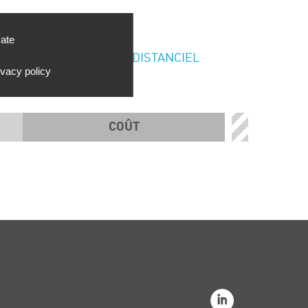
vate
DISTANCIEL
ivacy policy
COÛT