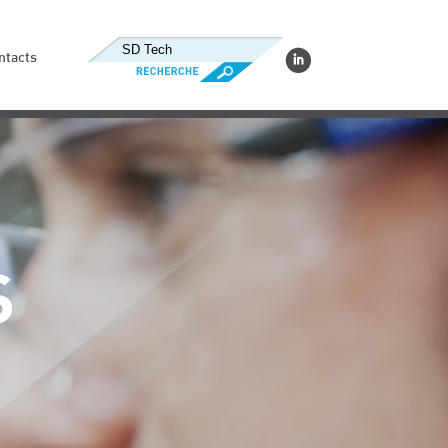
ntacts
S