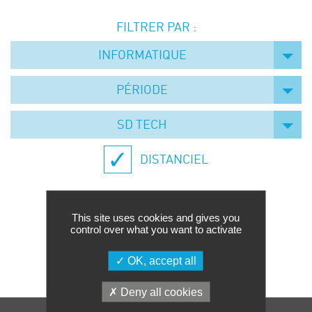
Événements
FILTRER PAR :
Symposium on Chain Transfer Catalysis for
sustainability – September 15 and 16, 2026
INFORMATIQUE
FRENCH-CHINESE CONFERENCE ON GREEN
CHEMISTRY
PÉRIODE
Contacts
SD TECH
DISTANCIEL
This site uses cookies and gives you
control over what you want to activate
Aucune formation trouvée.
OK, accept all
Deny all cookies