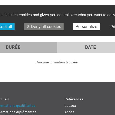
FILTRER PAR :
s site uses cookies and gives you control over what you want to acti
PÉRIODE
SD TECH
ept all
Deny all cookies
Personalize
Pr
DURÉE
DATE
Aucune formation trouvée.
cueil
Références
rmations qualifiantes
Locaux
ormations diplômantes
Accès