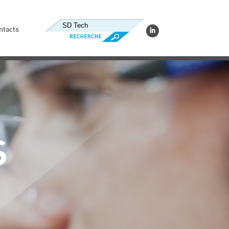
ntacts
S