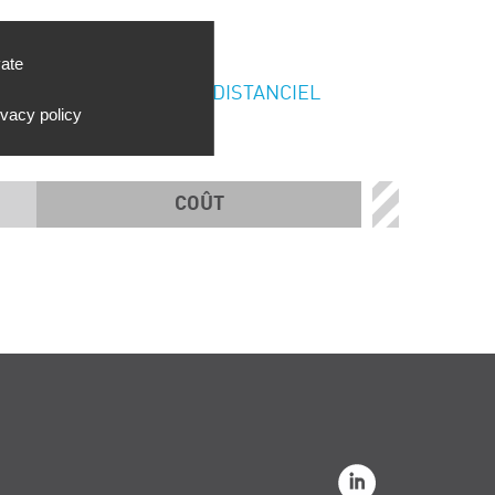
vate
DISTANCIEL
ivacy policy
COÛT