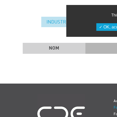
Thi
INDUSTRIE DU FUTUR
OK, acc
NOM
Navigation
Ac
Fo
F