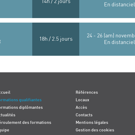
14h / 2 jours
En distanciel
24 - 26 (am) novemb
18h / 2.5 jours
E
En distanciel
cueil
Références
rmations qualifiantes
Locaux
ormations diplômantes
Accès
tualités
Contacts
éroulement des formations
Mentions légales
quipe
Gestion des cookies