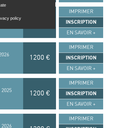
vate
IMPRIMER
ivacy policy
 Lyon
790 €
INSCRIPTION
anciel
EN SAVOIR +
IMPRIMER
2026
1200 €
INSCRIPTION
EN SAVOIR +
IMPRIMER
 2025
1200 €
INSCRIPTION
EN SAVOIR +
IMPRIMER
 2026