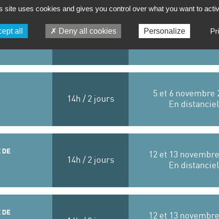
s site uses cookies and gives you control over what you want to acti
ept all
Deny all cookies
Personalize
Pr
20 novembre 2026,
SYSTÈMES
7h / 1 jour
Disponible en dist
5 et 6 novembre 
14h / 2 jours
En distanciel
 DE
12 et 13 novembre
14h / 2 jours
En distanciel
 DE
12 et 13 novembre