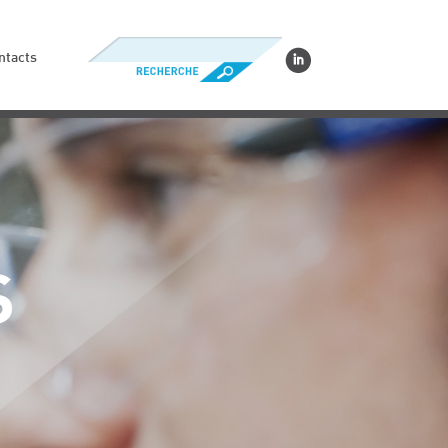
ntacts
S