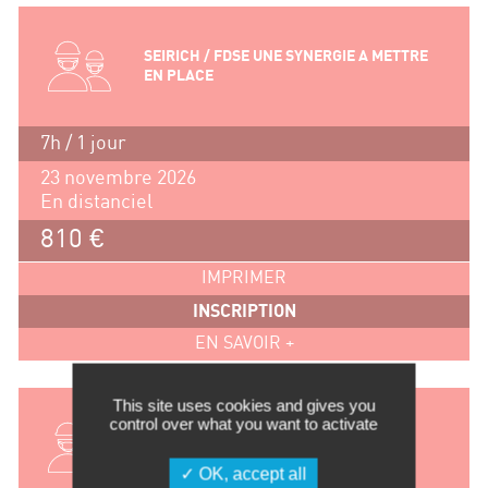
SEIRICH / FDSE UNE SYNERGIE A METTRE
EN PLACE
7h / 1 jour
23 novembre 2026
En distanciel
810 €
IMPRIMER
INSCRIPTION
EN SAVOIR +
This site uses cookies and gives you
control over what you want to activate
PREVENTION DES RISQUES LIES AUX
NANOMATERIAUX
OK, accept all