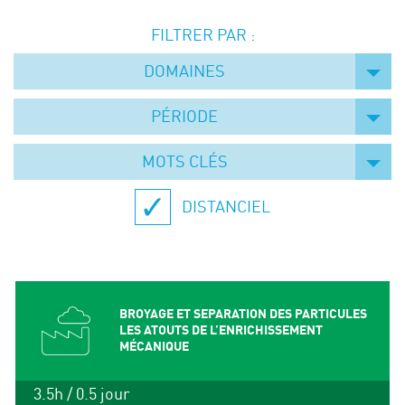
Événements
FILTRER PAR :
Symposium on Chain Transfer Catalysis for
sustainability – September 15 and 16, 2026
DOMAINES
FRENCH-CHINESE CONFERENCE ON GREEN
CHEMISTRY
PÉRIODE
Contacts
MOTS CLÉS
DISTANCIEL
BROYAGE ET SEPARATION DES PARTICULES
LES ATOUTS DE L’ENRICHISSEMENT
MÉCANIQUE
3.5h / 0.5 jour